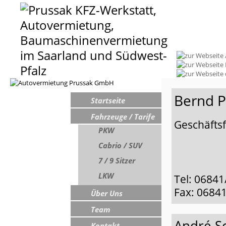
Navigation
Bernd P
Startseite
überspringen
Fahrzeuge / Tarife
Geschäfts
PKW
Cabrio / SUV
7 / 9 Sitzer
LKW
Tel: 06841
Fax: 06841
Über Uns
Team
André S
Kontakt