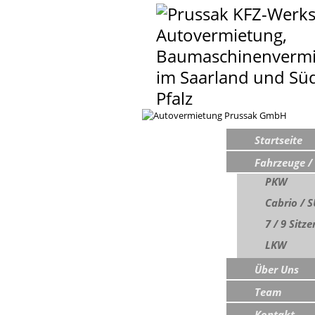
Navigation
Startseite
überspringen
Fahrzeuge / 
PKW
Cabrio / 
7 / 9 Sitze
LKW
Über Uns
Team
Kontakt